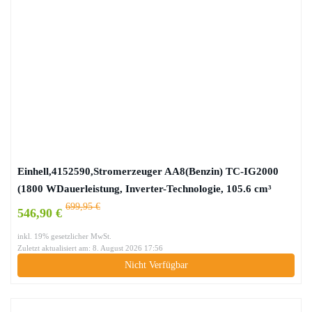
Einhell,4152590,Stromerzeuger AA8(Benzin) TC-IG2000
(1800 WDauerleistung, Inverter-Technologie, 105.6 cm³
Hubraum,4 L Benzin-Tank, 4-Takt-Antriebsmotor, 2x 230 V-
699,95 €
546,90 €
Steckdose/50 Hz, 2x USB-Anschluss)
inkl. 19% gesetzlicher MwSt.
Zuletzt aktualisiert am: 8. August 2026 17:56
Nicht Verfügbar