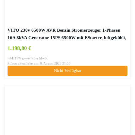
VITO 230v 6500W AVR Benzin Stromerzeuger 1-Phasen
16A 8kVA Generator 15PS 6500W mit EStarter, luftgekühlt,
Ölmangelsicherung, Überlastschalter, Profi 4T Generator
1.198,80 €
Notstromaggregat (230v 8kVA Benzin)
inkl. 19% gesetzlicher MwSt.
Zuletzt aktualisiert am: 8. August 2026 21:55
Nicht Verfügbar