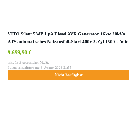
VITO Silent 53dB LpA Diesel AVR Generator 16kw 20kVA
ATS automatisches Netzausfall-Start 400v 3-Zyl 1500 U/min
Wasserkühlung, Stromerzeuger, Überlastschalter,
9.699,90 €
Ölmangelsicherung (400v 20kVA Diesel)
inkl. 19% gesetzlicher MwSt.
Zuletzt aktualisiert am: 8. August 2026 21:55
Nicht Verfügbar