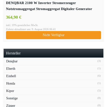
DENQBAR 2100 W Inverter Stromerzeuger
Notstromaggregat Stromaggregat Digitaler Generator
benzinbetrieben DQ-2100
364,90 €
inkl. 19% gesetzlicher MwSt.
Zuletzt aktualisiert am: 9. August 2026 06:41
Nicht Verfügbar
Hersteller
Denqbar
(3)
Eberth
(1)
Einhell
(6)
Honda
(1)
Kipor
(5)
Sonstige
(8)
Zipper
(8)