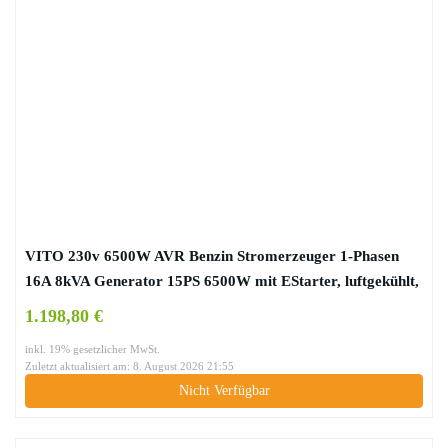
VITO 230v 6500W AVR Benzin Stromerzeuger 1-Phasen
16A 8kVA Generator 15PS 6500W mit EStarter, luftgekühlt,
Ölmangelsicherung, Überlastschalter, Profi 4T Generator
1.198,80 €
Notstromaggregat (230v 8kVA Benzin)
inkl. 19% gesetzlicher MwSt.
Zuletzt aktualisiert am: 8. August 2026 21:55
Nicht Verfügbar