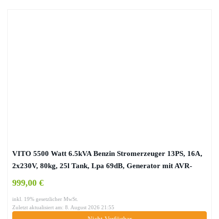
VITO 5500 Watt 6.5kVA Benzin Stromerzeuger 13PS, 16A,
2x230V, 80kg, 25l Tank, Lpa 69dB, Generator mit AVR-
Funktion, Ölsensor, Laufzeit bis zu 10h 4Takt Generator
999,00 €
Notstromaggregat (230v 6.5kVA Benzin)
inkl. 19% gesetzlicher MwSt.
Zuletzt aktualisiert am: 8. August 2026 21:55