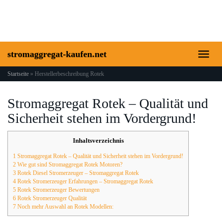
Skip
to
main
content
stromaggregat-kaufen.net
Toggl
naviga
Startseite
»
Herstellerbeschreibung Rotek
Stromaggregat Rotek – Qualität und
Sicherheit stehen im Vordergrund!
Inhaltsverzeichnis
1 Stromaggregat Rotek – Qualität und Sicherheit stehen im Vordergrund!
2 Wie gut sind Stromaggregat Rotek Motoren?
3 Rotek Diesel Stromerzeuger – Stromaggregat Rotek
4 Rotek Stromerzeuger Erfahrungen – Stromaggregat Rotek
5 Rotek Stromerzeuger Bewertungen
6 Rotek Stromerzeuger Qualität
7 Noch mehr Auswahl an Rotek Modellen: