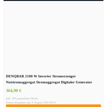
DENQBAR 2100 W Inverter Stromerzeuger
Notstromaggregat Stromaggregat Digitaler Generator
benzinbetrieben DQ-2100
364,90 €
inkl. 19% gesetzlicher MwSt.
Zuletzt aktualisiert am: 9. August 2026 06:41