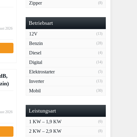
Zipper
(8)
Betriebsart
gust 2026
12V
(13)
Benzin
(28)
Diesel
(4)
Digital
(14)
Elektrostarter
(5)
dB,
Inverter
(13)
zin)
Mobil
(30)
Leistungsart
gust 2026
1 KW – 1,9 KW
(6)
2 KW – 2,9 KW
(8)