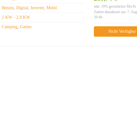
inkl. 19% gesetzlicher MwSt.
Benzin
,
Digital
,
Inverter
,
Mobil
Zuletzt aktualisiert am: 7. Au
2 KW - 2,9 KW
20:40
Camping
,
Garten
Nicht Verfügbar