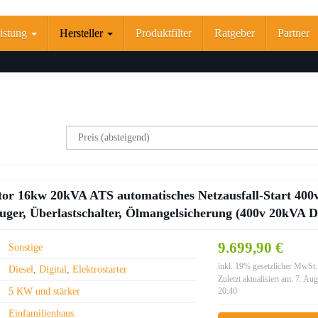
istung
Hersteller
Produktfilter
Ratgeber
Partner
or 16kw 20kVA ATS automatisches Netzausfall-Start 400v
ger, Überlastschalter, Ölmangelsicherung (400v 20kVA Di
9.699,90 €
Sonstige
inkl. 19% gesetzlicher MwSt.
Diesel
,
Digital
,
Elektrostarter
Zuletzt aktualisiert am: 7. Au
5 KW und stärker
20:40
Einfamilienhaus