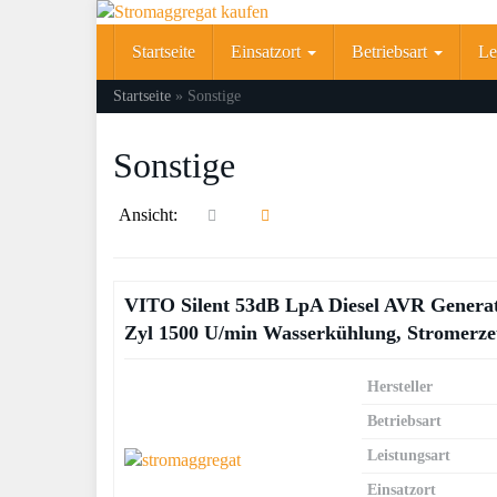
Skip
to
Startseite
Einsatzort
Betriebsart
Le
main
content
Startseite
»
Sonstige
Sonstige
Ansicht:
VITO Silent 53dB LpA Diesel AVR Generat
Zyl 1500 U/min Wasserkühlung, Stromerzeu
Hersteller
Betriebsart
Leistungsart
Einsatzort