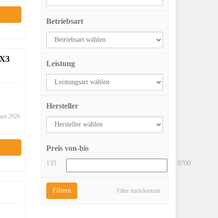
Betriebsart
 X3
Leistung
Hersteller
gust 2026
Preis von-bis
135
9700
Filtern
Filter zurücksetzen