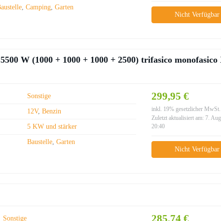
austelle
,
Camping
,
Garten
Nicht Verfügbar
00 W (1000 + 1000 + 1000 + 2500) trifasico monofasico
299,95 €
Sonstige
inkl. 19% gesetzlicher MwSt.
12V
,
Benzin
Zuletzt aktualisiert am: 7. Au
5 KW und stärker
20:40
Baustelle
,
Garten
Nicht Verfügbar
285,74 €
Sonstige