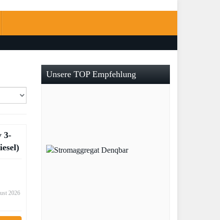
Unsere TOP Empfehlung
 3-
esel)
gust 2026