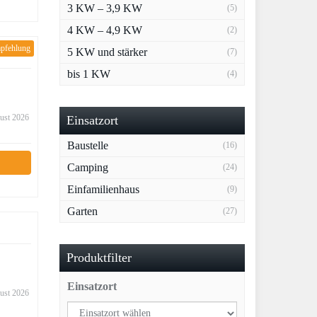
3 KW – 3,9 KW
(5)
4 KW – 4,9 KW
(2)
pfehlung
tie
5 KW und stärker
(7)
bis 1 KW
(4)
gust 2026
Einsatzort
Baustelle
(16)
Camping
(24)
Einfamilienhaus
(9)
Garten
(27)
Produktfilter
Einsatzort
gust 2026