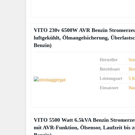
VITO 230v 6500W AVR Benzin Stromerzeug
luftgekühlt, Ölmangelsicherung, Überlast
Benzin)
Hersteller
Son
Betriebsart
Ben
Leistungsart
5 K
Einsatzort
Bau
VITO 5500 Watt 6.5kVA Benzin Stromerzeu
mit AVR-Funktion, Ölsensor, Laufzeit bis