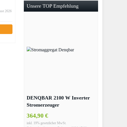
Unsere TOP Empfehlung
gust 2026
DENQBAR 2100 W Inverter
Stromerzeuger
Notstromaggregat
364,90 €
Stromaggregat Digitaler
inkl. 19% gesetzlicher MwSt.
Generator benzinbetrieben