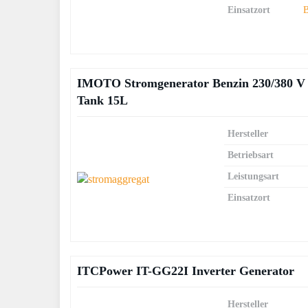
Einsatzort
B
IMOTO Stromgenerator Benzin 230/380 V 55
Tank 15L
Hersteller
Betriebsart
Leistungsart
Einsatzort
ITCPower IT-GG22I Inverter Generator
Hersteller