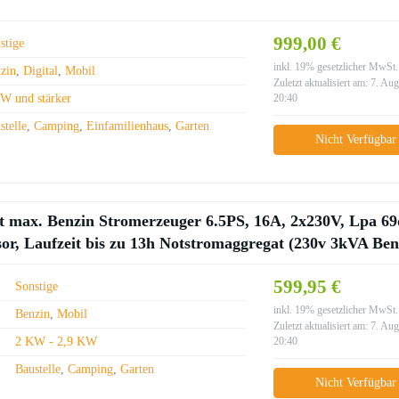
999,00 €
stige
inkl. 19% gesetzlicher MwSt.
zin
,
Digital
,
Mobil
Zuletzt aktualisiert am: 7. Au
W und stärker
20:40
stelle
,
Camping
,
Einfamilienhaus
,
Garten
Nicht Verfügbar
 max. Benzin Stromerzeuger 6.5PS, 16A, 2x230V, Lpa 69
or, Laufzeit bis zu 13h Notstromaggregat (230v 3kVA Ben
599,95 €
Sonstige
inkl. 19% gesetzlicher MwSt.
Benzin
,
Mobil
Zuletzt aktualisiert am: 7. Au
2 KW - 2,9 KW
20:40
Baustelle
,
Camping
,
Garten
Nicht Verfügbar