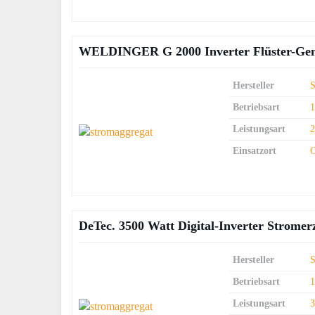
WELDINGER G 2000 Inverter Flüster-Gener
Hersteller
S
Betriebsart
Leistungsart
Einsatzort
DeTec. 3500 Watt Digital-Inverter Strome
Hersteller
S
Betriebsart
Leistungsart