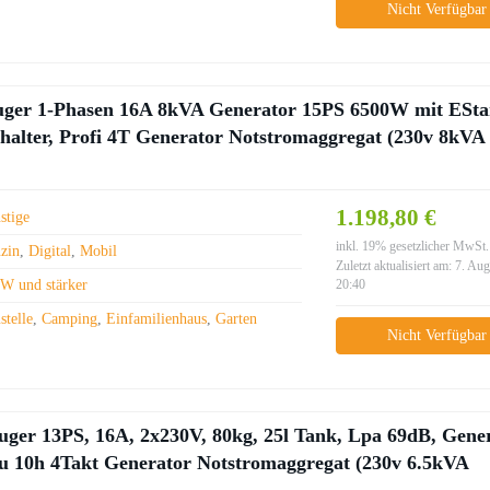
Nicht Verfügbar
er 1-Phasen 16A 8kVA Generator 15PS 6500W mit EStar
schalter, Profi 4T Generator Notstromaggregat (230v 8kVA
1.198,80 €
stige
inkl. 19% gesetzlicher MwSt.
zin
,
Digital
,
Mobil
Zuletzt aktualisiert am: 7. Au
W und stärker
20:40
stelle
,
Camping
,
Einfamilienhaus
,
Garten
Nicht Verfügbar
ger 13PS, 16A, 2x230V, 80kg, 25l Tank, Lpa 69dB, Gene
 zu 10h 4Takt Generator Notstromaggregat (230v 6.5kVA