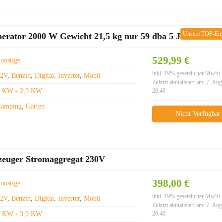
Unsere TOP-Em
ator 2000 W Gewicht 21,5 kg nur 59 dba 5 Jahre Garan
529,99 €
onstige
inkl. 19% gesetzlicher MwSt.
12V
,
Benzin
,
Digital
,
Inverter
,
Mobil
Zuletzt aktualisiert am: 7. Au
2 KW - 2,9 KW
20:40
Camping
,
Garten
Nicht Verfügbar
rzeuger Stromaggregat 230V
398,00 €
onstige
inkl. 19% gesetzlicher MwSt.
12V
,
Benzin
,
Digital
,
Inverter
,
Mobil
Zuletzt aktualisiert am: 7. Au
3 KW - 3,9 KW
20:40