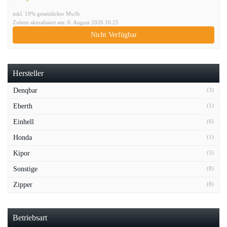
inkl. 19% gesetzlicher MwSt.
Zuletzt aktualisiert am: 6. August 2026 16:25
Nicht Verfügbar
Hersteller
Denqbar
(3)
Eberth
(1)
Einhell
(6)
Honda
(1)
Kipor
(5)
Sonstige
(8)
Zipper
(8)
Betriebsart