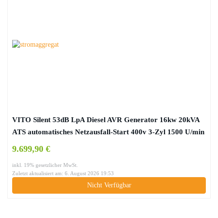
VITO Silent 53dB LpA Diesel AVR Generator 16kw 20kVA
ATS automatisches Netzausfall-Start 400v 3-Zyl 1500 U/min
Wasserkühlung, Stromerzeuger, Überlastschalter,
9.699,90 €
Ölmangelsicherung (400v 20kVA Diesel)
inkl. 19% gesetzlicher MwSt.
Zuletzt aktualisiert am: 6. August 2026 19:53
Nicht Verfügbar