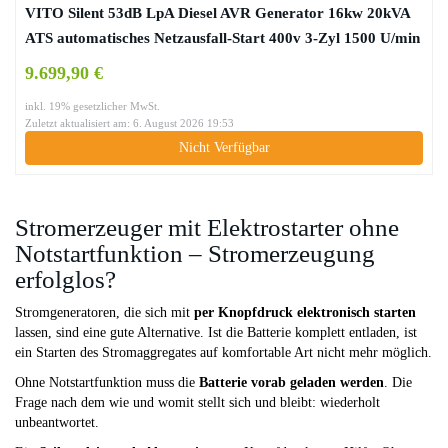
VITO Silent 53dB LpA Diesel AVR Generator 16kw 20kVA
ATS automatisches Netzausfall-Start 400v 3-Zyl 1500 U/min
Wasserkühlung, Stromerzeuger, Überlastschalter,
9.699,90 €
Ölmangelsicherung (400v 20kVA Diesel)
inkl. 19% gesetzlicher MwSt.
Zuletzt aktualisiert am: 6. August 2026 19:53
Nicht Verfügbar
Stromerzeuger mit Elektrostarter ohne
Notstartfunktion – Stromerzeugung
erfolglos?
Stromgeneratoren, die sich mit
per Knopfdruck elektronisch starten
lassen, sind eine gute Alternative. Ist die Batterie komplett entladen, ist
ein Starten des Stromaggregates auf komfortable Art nicht mehr möglich.
Ohne Notstartfunktion muss die
Batterie vorab geladen werden
. Die
Frage nach dem wie und womit stellt sich und bleibt: wiederholt
unbeantwortet.