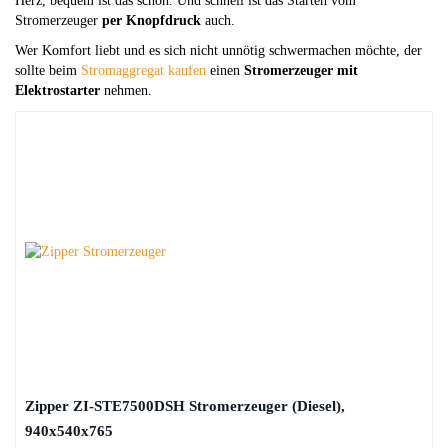
Herz, bequem ist das schon. Und schnell ist das Starten vom
Stromerzeuger
per Knopfdruck
auch.
Wer Komfort liebt und es sich nicht unnötig schwermachen möchte, der
sollte beim
Stromaggregat kaufen
einen
Stromerzeuger mit
Elektrostarter
nehmen.
Zipper ZI-STE7500DSH Stromerzeuger (Diesel),
940x540x765