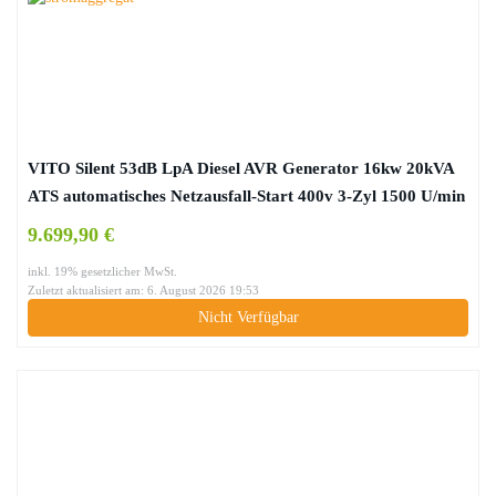
VITO Silent 53dB LpA Diesel AVR Generator 16kw 20kVA
ATS automatisches Netzausfall-Start 400v 3-Zyl 1500 U/min
Wasserkühlung, Stromerzeuger, Überlastschalter,
9.699,90 €
Ölmangelsicherung (400v 20kVA Diesel)
inkl. 19% gesetzlicher MwSt.
Zuletzt aktualisiert am: 6. August 2026 19:53
Nicht Verfügbar