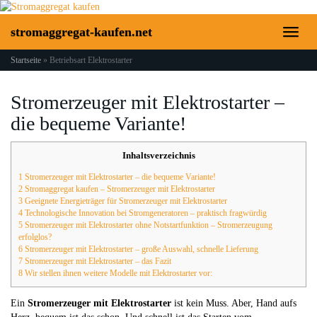
Skip
to
stromaggregat-kaufen.net
Toggl
main
naviga
content
Startseite
»
Betriebsart Elektrostarter
Stromerzeuger mit Elektrostarter –
die bequeme Variante!
Inhaltsverzeichnis
1 Stromerzeuger mit Elektrostarter – die bequeme Variante!
2 Stromaggregat kaufen – Stromerzeuger mit Elektrostarter
3 Geeignete Energieträger für Stromerzeuger mit Elektrostarter
4 Technologische Innovation bei Stromgeneratoren – praktisch fragwürdig
5 Stromerzeuger mit Elektrostarter ohne Notstartfunktion – Stromerzeugung
erfolglos?
6 Stromerzeuger mit Elektrostarter – große Auswahl, schnelle Lieferung
7 Stromerzeuger mit Elektrostarter – das Fazit
8 Wir stellen ihnen weitere Modelle mit Elektrostarter vor:
Ein
Stromerzeuger mit Elektrostarter
ist kein Muss. Aber, Hand aufs