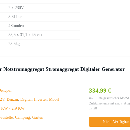
2 x 230V
3.8Liter
4Stunden
53,5 x 31,1 x 45 cm
23.5kg
Notstromaggregat Stromaggregat Digitaler Generator
334,99 €
Denqbar
inkl. 19% gesetzlicher MwSt.
12V
,
Benzin
,
Digital
,
Inverter
,
Mobil
Zuletzt aktualisiert am: 7. Au
2 KW - 2,9 KW
17:28
austelle
,
Camping
,
Garten
Nicht Verfügbar