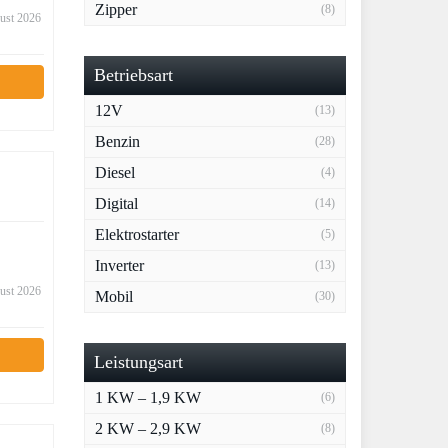
Zipper
(8)
gust 2026
Betriebsart
12V
(13)
Benzin
(28)
Diesel
(4)
Digital
(14)
Elektrostarter
(5)
Inverter
(13)
gust 2026
Mobil
(30)
Leistungsart
1 KW – 1,9 KW
(6)
2 KW – 2,9 KW
(8)