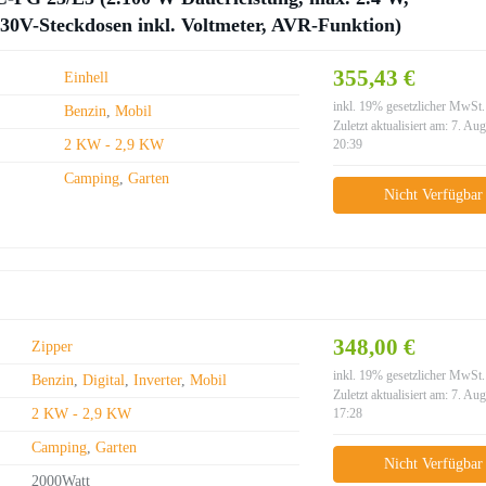
230V-Steckdosen inkl. Voltmeter, AVR-Funktion)
355,43 €
Einhell
inkl. 19% gesetzlicher MwSt.
Benzin
,
Mobil
Zuletzt aktualisiert am: 7. Au
2 KW - 2,9 KW
20:39
Camping
,
Garten
Nicht Verfügbar
348,00 €
Zipper
inkl. 19% gesetzlicher MwSt.
Benzin
,
Digital
,
Inverter
,
Mobil
Zuletzt aktualisiert am: 7. Au
2 KW - 2,9 KW
17:28
Camping
,
Garten
Nicht Verfügbar
2000Watt