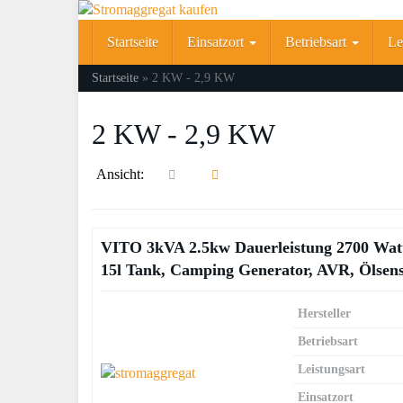
Skip
to
Startseite
Einsatzort
Betriebsart
Le
main
content
Startseite
»
2 KW - 2,9 KW
2 KW - 2,9 KW
Ansicht:
VITO 3kVA 2.5kw Dauerleistung 2700 Watt
15l Tank, Camping Generator, AVR, Ölsens
Hersteller
Betriebsart
Leistungsart
Einsatzort