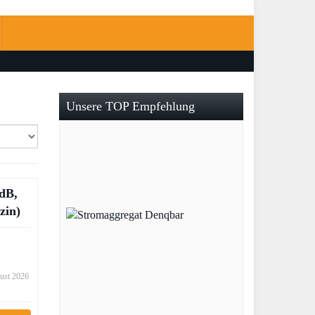
Unsere TOP Empfehlung
dB,
zin)
gust 2026