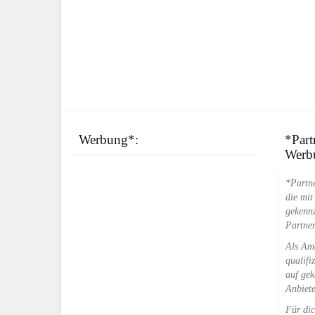
Werbung*:
*Par
Werb
*Partne
die mit
gekennz
Partner
Als Ama
qualifi
auf gek
Anbiete
Für dic