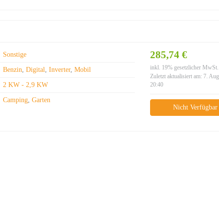
285,74 €
Sonstige
inkl. 19% gesetzlicher MwSt.
Benzin
,
Digital
,
Inverter
,
Mobil
Zuletzt aktualisiert am: 7. Au
2 KW - 2,9 KW
20:40
Camping
,
Garten
Nicht Verfügbar