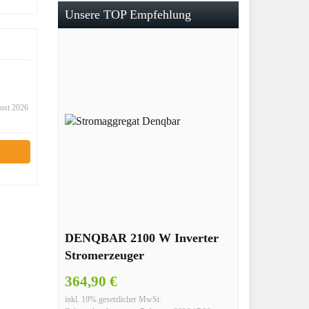
Unsere TOP Empfehlung
gust 2026
DENQBAR 2100 W Inverter
Stromerzeuger
Notstromaggregat
364,90 €
Stromaggregat Digitaler
inkl. 19% gesetzlicher MwSt.
Generator benzinbetrieben