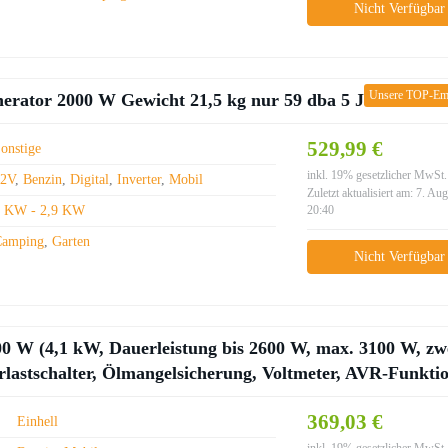
Nicht Verfügbar
Unsere TOP-Em
ator 2000 W Gewicht 21,5 kg nur 59 dba 5 Jahre Garan
529,99 €
onstige
inkl. 19% gesetzlicher MwSt.
12V
,
Benzin
,
Digital
,
Inverter
,
Mobil
Zuletzt aktualisiert am: 7. Au
2 KW - 2,9 KW
20:40
Camping
,
Garten
Nicht Verfügbar
0 W (4,1 kW, Dauerleistung bis 2600 W, max. 3100 W, zw
rlastschalter, Ölmangelsicherung, Voltmeter, AVR-Funkti
369,03 €
Einhell