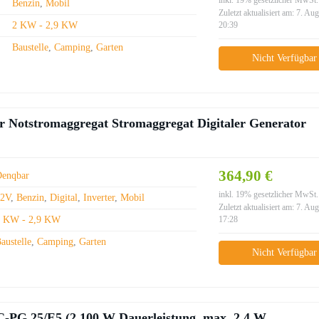
inkl. 19% gesetzlicher MwSt.
Benzin
,
Mobil
Zuletzt aktualisiert am: 7. Au
2 KW - 2,9 KW
20:39
Baustelle
,
Camping
,
Garten
Nicht Verfügbar
Notstromaggregat Stromaggregat Digitaler Generator
364,90 €
Denqbar
inkl. 19% gesetzlicher MwSt.
12V
,
Benzin
,
Digital
,
Inverter
,
Mobil
Zuletzt aktualisiert am: 7. Au
2 KW - 2,9 KW
17:28
austelle
,
Camping
,
Garten
Nicht Verfügbar
C-PG 25/E5 (2.100 W Dauerleistung, max. 2.4 W,