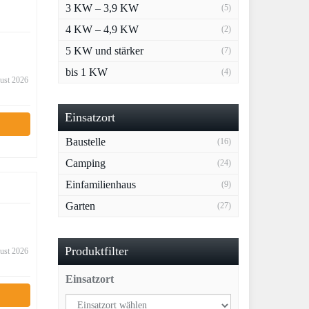
3 KW – 3,9 KW
(5)
4 KW – 4,9 KW
(2)
5 KW und stärker
(7)
bis 1 KW
(4)
gust 2026
Einsatzort
Baustelle
(16)
Camping
(24)
Einfamilienhaus
(9)
Garten
(27)
Produktfilter
gust 2026
Einsatzort