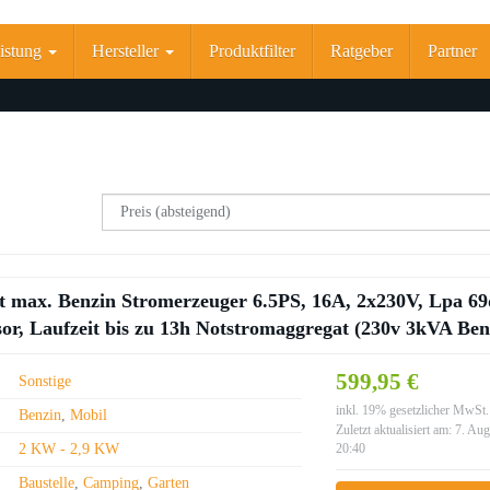
istung
Hersteller
Produktfilter
Ratgeber
Partner
 max. Benzin Stromerzeuger 6.5PS, 16A, 2x230V, Lpa 69
or, Laufzeit bis zu 13h Notstromaggregat (230v 3kVA Ben
599,95 €
Sonstige
inkl. 19% gesetzlicher MwSt.
Benzin
,
Mobil
Zuletzt aktualisiert am: 7. Au
2 KW - 2,9 KW
20:40
Baustelle
,
Camping
,
Garten